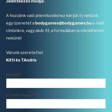
Jelentkezés módja:
A hozzánk való jelentkezéshez kérjük írj nekünk
egy üzenetet a
bodygames@bodygames.hu
e-mail
címünkre, vagy akár itt, a formulában is elküldheted
nekünk!
Várunk szeretettel:
Kitti és TAndris
Neved
*
E-mail-címed
*