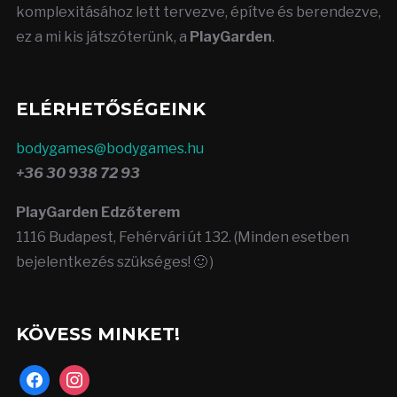
komplexitásához lett tervezve, építve és berendezve,
ez a mi kis játszóterünk, a
PlayGarden
.
ELÉRHETŐSÉGEINK
bodygames@bodygames.hu
+36 30 938 72 93
PlayGarden Edzőterem
1116 Budapest, Fehérvári út 132. (Minden esetben
bejelentkezés szükséges! 🙂 )
KÖVESS MINKET!
facebook
instagram