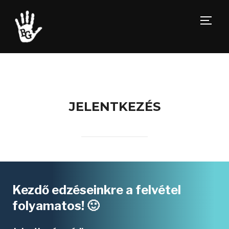
TOGG
JELENTKEZÉS
Kezdő edzéseinkre a felvétel
folyamatos! 🙂