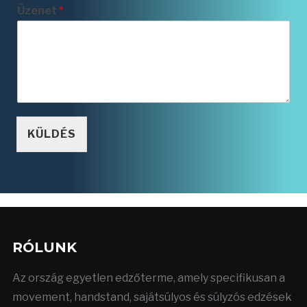
Üzenet
*
KÜLDÉS
RÓLUNK
Az ország egyetlen edzőterme, amely specifikusan a
movement, handstand, sajátsúlyos és súlyzós edzések