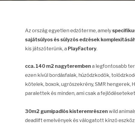
Az ország egyetlen edzőterme, amely
specifiku
sajátsúlyos és súlyzós edzések komplexitásáh
kis játszóterünk, a
PlayFactory
.
cca. 140 m2 nagyteremben
a legfontosabb ter
ezen kívül bordásfalak, húzódzkodók, tolódzkod
kötelek, boxok, ugrószekrény, SMR hengerek, H
paralettek és minden, ami csak a fejlődéseteket 
30m2 gumipadlós kisteremrészen
wild animals
deadlift emelvények és válogatott kínzó eszközö