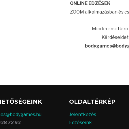
ONLINE EDZÉSEK
ZOOM alkalmazásban és cs
Minden esetben
Kérdéseidet,
bodygames@body
HETŐSÉGEINK
OLDALTÉRKÉP
es@bodygames.hu
Jelentkezés
938 72 93
Edzéseink