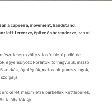
san a capoeira, movement, handstand,
oz lett tervezve, építve és berendezve
, ez a mi
mészetesen a változatos felületű padló, de
ók, egyensúlyozó korlátok, tornagyűrűk, mászó
S kockák, jógatéglák, matracok, gumiszalagok,
szolgálja.
 erőkeret, majom létra, barbellek, kettlebellek,
k találhatók. 🙂