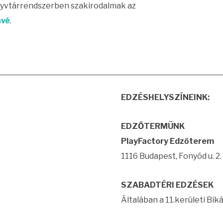
nyvtárrendszerben szakirodalmak az
ávé
.
EDZÉSHELYSZÍNEINK:
EDZŐTERMÜNK
P
lay
Factory
Edzőterem
1116 Budapest, Fonyód u. 2.
SZABADTÉRI EDZÉSEK
Általában a 11.kerületi Bik