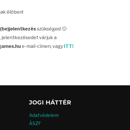
ak élőben!
(be)jelentkezés
szükséges! 🙂
 jelentkezésedet várjuk a
games.hu
e-mail-címen, vagy
ITT!
JOGI HÁTTÉR
Adatvédelem
ÁSZF