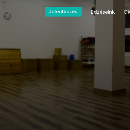
Jelentkezés
Edzéseink
Ok