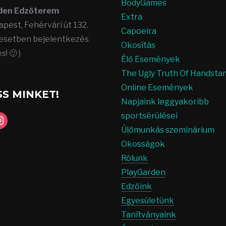
BodyGames
den Edzőterem
Extra
apest, Fehérvári út 132.
Capoeira
esetben bejelentkezés
Okosítás
! 🙂 )
Élő Események
The Ugly Truth Of Handsta
Online Események
S MINKET!
Napjaink leggyakoribb
sportsérülései
k
stagram
Ülőmunkás szeminárium
Okosságok
Rólunk
PlayGarden
Edzőink
Egyesületünk
Tanítványaink