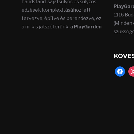
handstand, sajátsúlyos és súlyzós
PlayGar
edzések komplexitásához lett
1116 Bud
tervezve, építve és berendezve, ez
(Minden 
a mi kis játszóterünk, a
PlayGarden
.
szükséges
KÖVES
faceboo
in