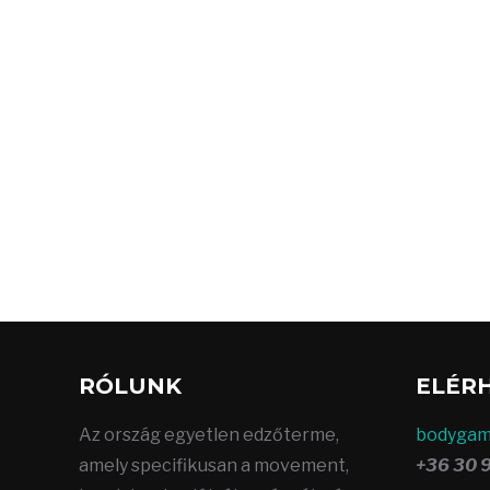
RÓLUNK
ELÉR
Az ország egyetlen edzőterme,
bodygam
amely specifikusan a movement,
+36 30 