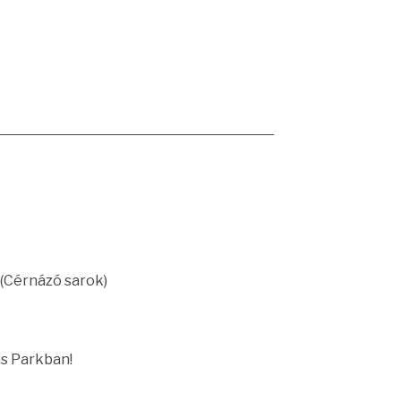
 (Cérnázó sarok)
ás Parkban!