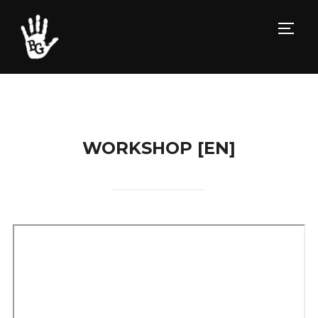
TOGG
WORKSHOP [EN]