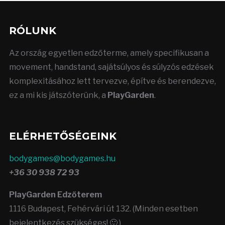
RÓLUNK
Az ország egyetlen edzőterme, amely specifikusan a
movement, handstand, sajátsúlyos és súlyzós edzések
komplexitásához lett tervezve, építve és berendezve,
ez a mi kis játszóterünk, a
PlayGarden
.
ELÉRHETŐSÉGEINK
bodygames@bodygames.hu
+36 30 938 72 93
PlayGarden Edzőterem
1116 Budapest, Fehérvári út 132. (Minden esetben
bejelentkezés szükséges! 🙂 )