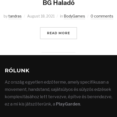
BG Haladó
by
tandras
August 18, 2021
in
BodyGames
0 comments
READ MORE
RÓLUNK
Az ország egyetlen edzőterme, amely specifikusan a
movement, handstand, sajátsúlyos és súlyzós edzések
komplexitásához lett tervezve, építve és berendezve,
ez a mi kis játszóterünk, a
PlayGarden
.