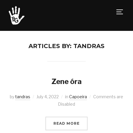
TOGG
ARTICLES BY: TANDRAS
Zene óra
by
tandras
July 4, 2022
in
Capoeira
Comments are
Disabled
READ MORE