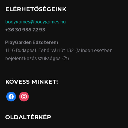
ELÉRHETŐSÉGEINK
bodygames@bodygames.hu
+36 30 938 72 93
PlayGarden Edzőterem
1116 Budapest, Fehérvári út 132. (Minden esetben
bejelentkezés szükséges! 🙂 )
KÖVESS MINKET!
facebook
instagram
OLDALTÉRKÉP