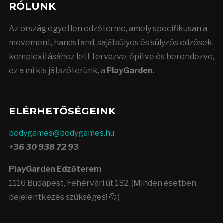
RÓLUNK
Az ország egyetlen edzőterme, amely specifikusan a
movement, handstand, sajátsúlyos és súlyzós edzések
komplexitásához lett tervezve, építve és berendezve,
ez a mi kis játszóterünk, a
PlayGarden
.
ELÉRHETŐSÉGEINK
bodygames@bodygames.hu
+36 30 938 72 93
PlayGarden Edzőterem
1116 Budapest, Fehérvári út 132. (Minden esetben
bejelentkezés szükséges! 🙂 )