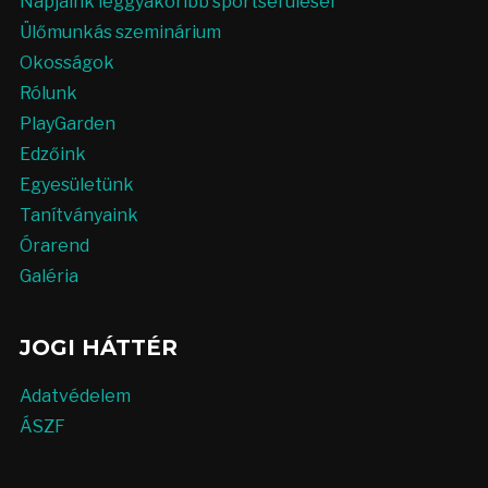
Napjaink leggyakoribb sportsérülései
Ülőmunkás szeminárium
Okosságok
Rólunk
PlayGarden
Edzőink
Egyesületünk
Tanítványaink
Órarend
Galéria
JOGI HÁTTÉR
Adatvédelem
ÁSZF